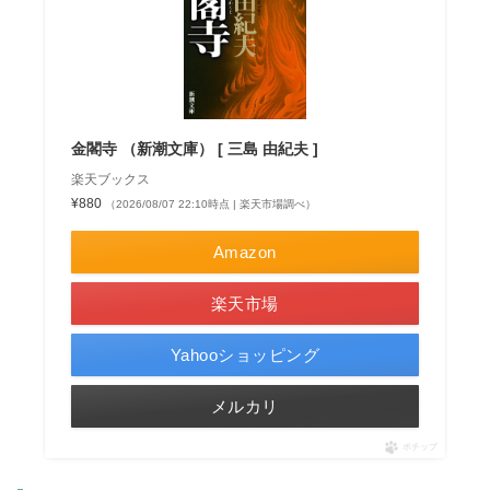
金閣寺 （新潮文庫） [ 三島 由紀夫 ]
楽天ブックス
¥880
（2026/08/07 22:10時点 | 楽天市場調べ）
Amazon
楽天市場
Yahooショッピング
メルカリ
ポチップ