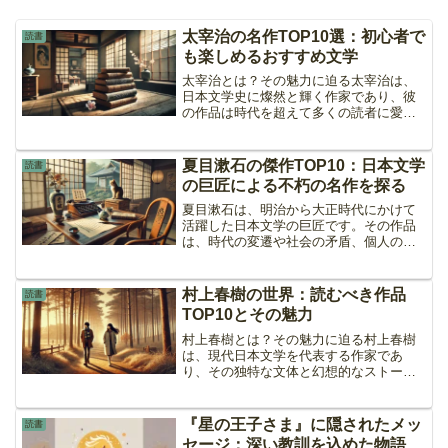
太宰治の名作TOP10選：初心者で
読書
も楽しめるおすすめ文学
太宰治とは？その魅力に迫る太宰治は、
日本文学史に燦然と輝く作家であり、彼
の作品は時代を超えて多くの読者に愛さ
れています。彼の生涯には波乱万丈の出
来事があり、その経験が彼の作品に深い
陰影と感動をもたらしています。この記
夏目漱石の傑作TOP10：日本文学
読書
事では、太宰治の名作TO...
の巨匠による不朽の名作を探る
夏目漱石は、明治から大正時代にかけて
活躍した日本文学の巨匠です。その作品
は、時代の変遷や社会の矛盾、個人の内
面に鋭く切り込んでおり、日本文学史に
おいて重要な位置を占めています。今回
は、夏目漱石の代表作をランキング形式
村上春樹の世界：読むべき作品
読書
で紹介し、その魅力と現代...
TOP10とその魅力
村上春樹とは？その魅力に迫る村上春樹
は、現代日本文学を代表する作家であ
り、その独特な文体と幻想的なストーリ
ーテリングで世界中の読者を魅了してき
ました。彼の作品は、孤独、喪失、そし
て現実と非現実の境界をテーマにしてお
『星の王子さま』に隠されたメッ
読書
り、多くの人々にとって深い...
セージ：深い教訓を込めた物語