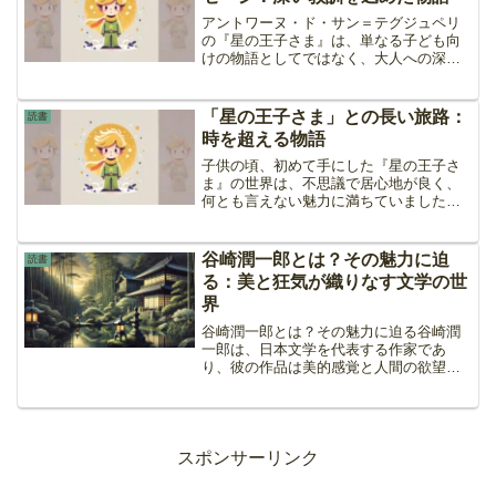
アントワーヌ・ド・サン＝テグジュペリ
の『星の王子さま』は、単なる子ども向
けの物語としてではなく、大人への深い
メッセージを含む作品として世界中で愛
され続けています。この物語には、表面
的なストーリーラインの背後に、多くの
「星の王子さま」との長い旅路：
読書
教訓が織り込まれており、...
時を超える物語
子供の頃、初めて手にした『星の王子さ
ま』の世界は、不思議で居心地が良く、
何とも言えない魅力に満ちていました。
その不思議な感覚と心地よさが、今でも
私の心に残っています。大人になった今
でも、旅行先でその国の言語で書かれた
谷崎潤一郎とは？その魅力に迫
読書
『星の王子さま』を見つけ...
る：美と狂気が織りなす文学の世
界
谷崎潤一郎とは？その魅力に迫る谷崎潤
一郎は、日本文学を代表する作家であ
り、彼の作品は美的感覚と人間の欲望を
巧みに描写しています。特に、彼の作品
には美と狂気が交錯する独自の世界観が
あり、その魅力は多くの読者を惹きつけ
続けています。伝統的な日本...
スポンサーリンク