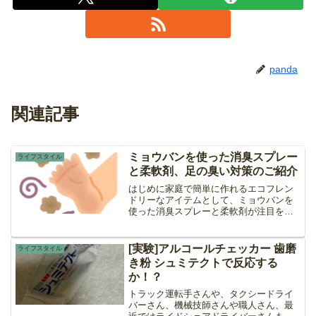
panda
関連記事
ミョウバンを使った消臭スプレー
ライフスタイル
と柔軟剤、足の臭い対策のご紹介
はじめに家庭で簡単に作れるエコフレン
ドリーなアイテムとして、ミョウバンを
使った消臭スプレーと柔軟剤が注目を集
めています。これらは化学物質を使わず
に自然の力で消臭・柔軟効果を得られる
ため、健康や環境にも優しいのが特長で
[実験]アルコールチェッカー 歯磨
ライフスタイル
す。さらに、足の臭い対策...
き粉 シュミテクトで反応する
か！？
トラック運転手さんや、タクシードライ
バーさん、機械技師さんや職人さん、最