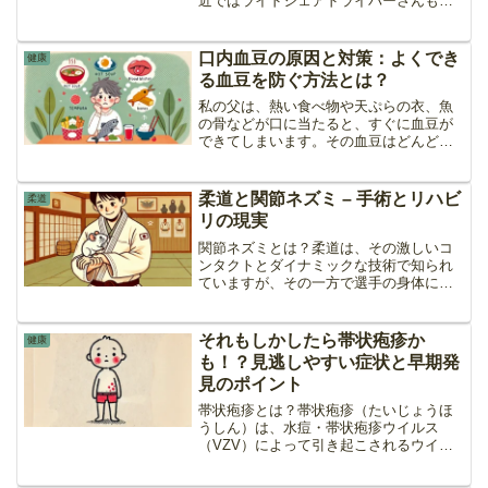
近ではライドシェアドライバーさんも勤
務前後にアルコールチェッカーでの検査
が必須だったりしますよね。酒を飲んで
ないのに反応してしまって、犯罪者扱い
口内血豆の原因と対策：よくでき
健康
されたりして辛い思いをさ...
る血豆を防ぐ方法とは？
私の父は、熱い食べ物や天ぷらの衣、魚
の骨などが口に当たると、すぐに血豆が
できてしまいます。その血豆はどんどん
大きくなり、針で潰すと大量の血が出る
ため、食事を続ける気が失せてしまうそ
うです。さらに、父の兄も同じ症状に悩
柔道と関節ネズミ – 手術とリハビ
柔道
まされています。こうした...
リの現実
関節ネズミとは？柔道は、その激しいコ
ンタクトとダイナミックな技術で知られ
ていますが、その一方で選手の身体に大
きな負担がかかるスポーツでもありま
す。特に、関節にかかる負担は無視でき
ません。その中でも、「関節ネズミ
それもしかしたら帯状疱疹か
健康
（Loose Bodies）」...
も！？見逃しやすい症状と早期発
見のポイント
帯状疱疹とは？帯状疱疹（たいじょうほ
うしん）は、水痘・帯状疱疹ウイルス
（VZV）によって引き起こされるウイル
ス性の病気です。水痘（みずぼうそう）
にかかった後、このウイルスは体内に潜