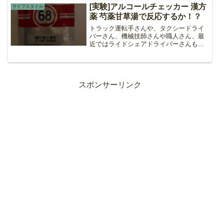
伏し、免疫力が低下したときに再活性化
[実験]アルコールチェッカー 漢方
ライフスタイル
して帯状疱疹を引き起こし...
薬 芍薬甘草湯で反応するか！？
トラック運転手さんや、タクシードライ
バーさん、機械技師さんや職人さん、最
近ではライドシェアドライバーさんも勤
務前後にアルコールチェッカーでの検査
が必須だったりしますよね。酒を飲んで
ないのに反応してしまって、犯罪者扱い
されたりして辛い思いをさ...
スポンサーリンク