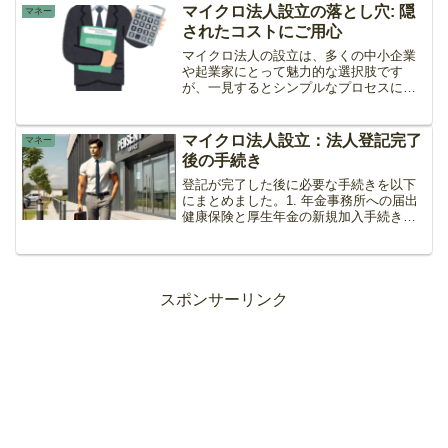
す。今回は、不労所得の具体的な方法と
マイクロ法人設立の落とし穴: 隠
マネー
それぞれのリスクについて考...
されたコストにご用心
マイクロ法人の設立は、多くの中小企業
や起業家にとって魅力的な選択肢です
が、一見するとシンプルなプロセスに見
えるこの手続きには、考慮すべき隠れた
コストがあります。この記事では、税理
士報酬、登記申請時の手数料、法人税、
マイクロ法人設立：法人登記完了
マネー
法人市民税など、マイクロ法...
後の手続き
登記が完了した後に必要な手続きを以下
にまとめました。1. 年金事務所への届出
健康保険と厚生年金の新規加入手続きを
行います。必要書類:健康保険厚生年金保
険新規適用届法人登記簿謄本住民票参考
リンク年金事務所一覧事業所を設立し、
健康保険・厚生年金...
スポンサーリンク