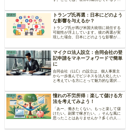
ガーたちが書いている最も人気のあるブ
ログ記事ジャンルを紹介します。これら
のジャンルは、読者の関心を引きつける
トランプ氏再選：日本にどのよう
マネー
だけでなく、アフィリエイ...
な影響を与えるか？
トランプ氏が再び米国大統領に就任する
可能性が浮上しています。彼の再選が実
現した場合、日本にどのような影響があ
るのかを経済面、安全保障面、外交面、
そして社会・文化面に分けて考察しま
す。経済面の影響1. 貿易政策の見直しト
マイクロ法人設立：合同会社の登
マネー
ランプ氏は以前の任期中...
記申請をマネーフォワードで簡単
に
合同会社（LLC）の設立は、個人事業主
から一歩進んでビジネスを法人化したい
と考えている方にとって魅力的な選択肢
です。私自身も1人社長のいわゆる「マイ
クロ法人」を設立し、その際に利用した
のがマネーフォワードの法人設立サービ
憧れの不労所得：楽して儲ける方
マネー
スでした。この記事で...
法を考えてみよう！
「あー、働きたくない。もっと楽して儲
けたい。副業で稼ぎたい。」そんな風に
思ったことはありませんか？多くの人が
不労所得を手に入れて、時間に縛られな
い自由な生活を送りたいと考えていま