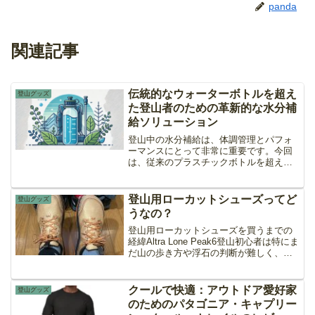
panda
関連記事
伝統的なウォーターボトルを超え
登山グッズ
た登山者のための革新的な水分補
給ソリューション
登山中の水分補給は、体調管理とパフォ
ーマンスにとって非常に重要です。今回
は、従来のプラスチックボトルを超えた
革新的な水分補給ソリューションを紹介
します。1. 代替素材のボトルステンレス
やシリコン製ボトルは耐久性が高く、軽
登山用ローカットシューズってど
登山グッズ
量で持ち運びやすいで...
うなの？
登山用ローカットシューズを買うまでの
経緯Altra Lone Peak6登山初心者は特にま
だ山の歩き方や浮石の判断が難しく、捻
挫のリスクを低減するためにミッドカッ
ト（ハイカット）が良いと教わりました
が、Youtubeを見漁っていたらもうめち...
クールで快適：アウトドア愛好家
登山グッズ
のためのパタゴニア・キャプリー