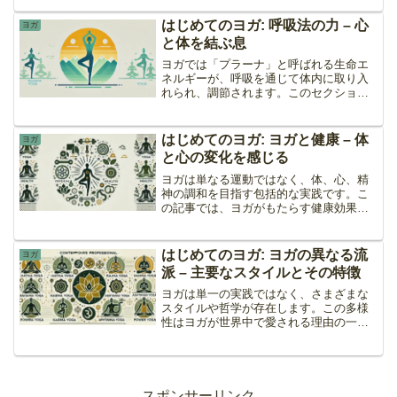
して異なる流派がどのようにして生まれ
たかについて探ります。ヨガの起源ヨガ
はじめてのヨガ: 呼吸法の力 – 心
ヨガ
の歴史は紀元前3000年...
と体を結ぶ息
ヨガでは「プラーナ」と呼ばれる生命エ
ネルギーが、呼吸を通じて体内に取り入
れられ、調節されます。このセクション
では、基本的なヨガの呼吸法を紹介し、
それぞれの呼吸法がどのようにして心身
の健康に寄与するのかを探ります。呼吸
はじめてのヨガ: ヨガと健康 – 体
ヨガ
法の基本 - プラナヤマ...
と心の変化を感じる
ヨガは単なる運動ではなく、体、心、精
神の調和を目指す包括的な実践です。こ
の記事では、ヨガがもたらす健康効果に
ついて科学的な視点から掘り下げ、どの
ようにしてこれらの効果が得られるのか
を解説します。ストレスと不安の減少ヨ
はじめてのヨガ: ヨガの異なる流
ヨガ
ガのポーズ、呼吸法、瞑想...
派 – 主要なスタイルとその特徴
ヨガは単一の実践ではなく、さまざまな
スタイルや哲学が存在します。この多様
性はヨガが世界中で愛される理由の一つ
です。本記事では、ヨガの主要な流派を
紹介し、それぞれの特徴と実践する際の
利点を掘り下げます。ハタヨガハタヨガ
は最もポピュラーな流派の...
スポンサーリンク