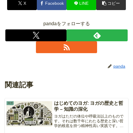
X
Facebook
LINE
コピー
pandaをフォローする
panda
関連記事
はじめてのヨガ: ヨガの歴史と哲
ヨガ
学 – 知識の深化
ヨガはただの体位や呼吸法以上のもので
す。それは数千年にわたる歴史と深い哲
学的根底を持つ精神性高い実践です。こ
の記事では、ヨガの起源、その進化、そ