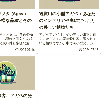
タ (Agave
観賞用の小型アガベ：あなた
a)：多様な品種とその
のインテリアや庭にぴったり
の美しい植物たち
チタノタは、多肉植物
アガベアガベは、その美しい形状と耐
しい形状と耐久性を誇
久力から多くの園芸愛好家に愛されて
の鋭い棘と多様な葉の
いる植物ですが、中でも小型のアガベ
多くの園芸愛好家に愛
はインテリアや小さな庭にぴったりの
2024.07.16
2024.07.16
今回は、アガベ・チタ
選択肢です。ここでは、観賞用として
の多様な品種について
特に人気のある小型のアガベをいくつ
す。アガベ・チタノタ
か紹介し、その栽培方法や特徴につい
て...
珍客、アガベの発