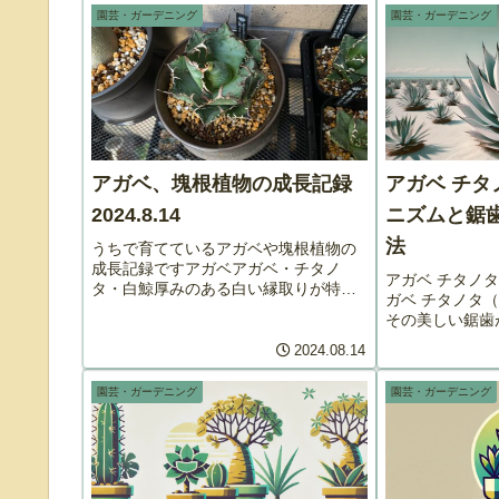
園芸・ガーデニング
園芸・ガーデニング
アガベ、塊根植物の成長記録
アガベ チ
2024.8.14
ニズムと鋸
法
うちで育てているアガベや塊根植物の
成長記録ですアガベアガベ・チタノ
アガベ チタノ
タ・白鯨厚みのある白い縁取りが特徴
ガベ チタノタ（Ag
の白鯨。堂々とした姿が魅力です。ア
その美しい鋸歯
ガベ・チタノタ・鬼爪（ピカチュウ）
で、多くの園芸
鋭い爪のような葉先がインパクト大の
2024.08.14
す。この記事で
鬼爪。名前の通り強烈な印象を残しま
鋸歯がどのよう
す。...
園芸・ガーデニング
園芸・ガーデニング
のメカニズムを詳