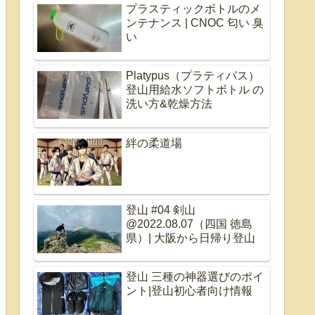
プラスティックボトルのメ
ンテナンス | CNOC 匂い 臭
い
Platypus（プラティパス）
登山用給水ソフトボトル の
洗い方&乾燥方法
絆の柔道場
登山 #04 剣山
@2022.08.07（四国 徳島
県）| 大阪から日帰り登山
登山 三種の神器選びのポイ
ント|登山初心者向け情報