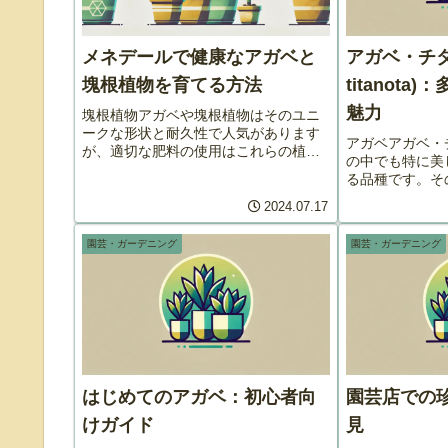
メネデールで健康なアガベと
アガベ・チタノ
塊根植物を育てる方法
titanot
魅力
塊根植物アガベや塊根植物はそのユニ
ークな形状と耐久性で人気があります
アガベアガベ・
が、適切な肥料の使用はこれらの植物
の中でも特に美
が最良の状態で成長するために不可欠
る品種です。そ
です。メネデールは、これらの特殊な
色や形状から、
植物にとって非常に効果的な肥料の一
2024.07.17
されています。
つです。ここでは、メネデールの適切
ノタの魅力とそ
な...
園芸・ガーデニング
園芸・ガーデニング
詳しく紹介しま
の...
はじめてのアガベ：初心者向
園芸店での
けガイド
見