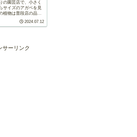
りの園芸店で、小さく
らサイズのアガベを見
の植物は普段店の品揃
、店の一角で私を待っ
2024.07.12
に目を引く存在でし
と、アガベの取り扱い
さが伴うため、通常は
ンサーリンク