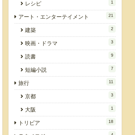
1
レシピ
21
アート・エンターテイメント
2
建築
3
映画・ドラマ
9
読書
7
短編小説
11
旅行
3
京都
1
大阪
18
トリビア
4