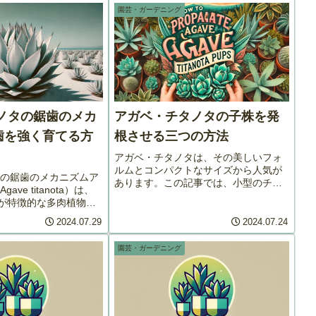
園芸・ガーデニング
タノタの鋸歯のメカ
アガベ・チタノタの子株を発
歯を強く育てる方
根させる三つの方法
アガベ・チタノタは、その美しいフォ
ルムとコンパクトなサイズから人気が
タの鋸歯のメカニズムア
あります。この記事では、小型のチタ
ave titanota）は、
ノタの子株を水耕、土耕、水苔の三種
が特徴的な多肉植物
類の方法で発根させる方法を詳しく説
愛好家に人気がありま
明します。子株の選び方まず、親株の
2024.07.29
2024.07.24
は、アガベ チタノタの
周りにある健康な子株を選びます。選
に形成されるのか、そ
ん...
園芸・ガーデニング
し...