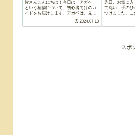
皆さんこんにちは！今日は「アガベ」
先日、お気に入
という植物について、初心者向けのガ
て丸い、手のひ
イドをお届けします。アガベは、見た
つけました。こ
目の美しさと育てやすさから人気があ
えにはないため
2024.07.13
ります。この記事では、アガベの基本
ているかのよう
情報から育て方、育てやすい品種、育
た。店主による
成用の設備、注意点まで詳しくご紹介
には多くの難し
し...
取り...
スポ