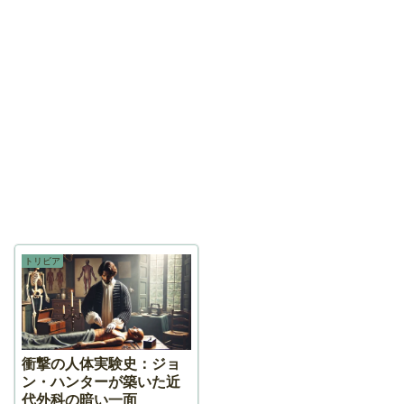
トリビア
衝撃の人体実験史：ジョ
ン・ハンターが築いた近
代外科の暗い一面