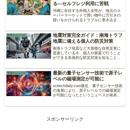
る―セルフレジ利用に苦戦
沖縄に在住する外国人女性が、地元のス
ーパーマーケットで買い物中に万引きの
疑いをかけられるトラブルに巻き込まれ
ている。女性はビジネス用と個人用の買
い物を分けて会計するためにセルフレジ
を利用しているが、毎回店員から「残り
地震対策完全ガイド：南海トラフ
世界のニュース
の品物」について質問され...
地震に備える個人の防災対策
南海トラフ地震など大規模な自然災害に
直面している今、個人や家庭で行うこと
ができる具体的な防災対策を知ることは
非常に重要です。この記事では、自宅で
の備蓄品の準備から、非常持ち出し品の
リストまで、災害対策の全てを詳しく解
最新の量子センサー技術で原子レ
世界のニュース
説します。1. 「自助」...
ベルの磁場測定が可能に
scitechdaily.com最近、量子センサー技術
の進展により、原子レベルでの磁場測定
が可能になったというニュースが発表さ
れました。これは、科学技術の多くの分
野で新しい発見と応用が期待される革新
です。しかし、この技術の詳細は少し難
解です...
スポンサーリンク