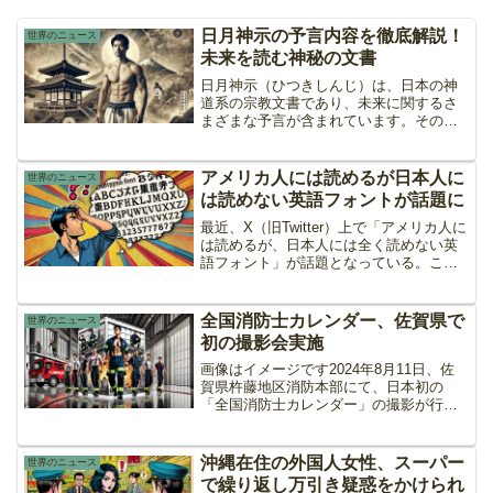
日月神示の予言内容を徹底解説！
世界のニュース
未来を読む神秘の文書
日月神示（ひつきしんじ）は、日本の神
道系の宗教文書であり、未来に関するさ
まざまな予言が含まれています。その内
容は象徴的であり、解釈には深い洞察が
必要です。この記事では、日月神示の主
要な予言内容とその時期について、具体
アメリカ人には読めるが日本人に
世界のニュース
的に紹介します。世界の大...
は読めない英語フォントが話題に
最近、X（旧Twitter）上で「アメリカ人に
は読めるが、日本人には全く読めない英
語フォント」が話題となっている。この
フォントは一見カタカナのように見える
が、実際には英語のアルファベットをス
タイライズしたものだという。アメリカ
全国消防士カレンダー、佐賀県で
世界のニュース
人に読めて、日...
初の撮影会実施
画像はイメージです2024年8月11日、佐
賀県杵藤地区消防本部にて、日本初の
「全国消防士カレンダー」の撮影が行わ
れました。このカレンダーは、全国から
選抜された現役消防士たちが集まり、消
防服姿や鍛え上げられた肉体を披露する
沖縄在住の外国人女性、スーパー
世界のニュース
特別なカレンダーです...
で繰り返し万引き疑惑をかけられ