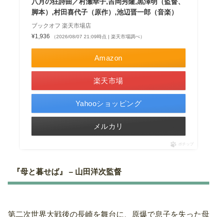
八月の狂詩曲／村瀬幸子,吉岡秀隆,黒澤明（監督、
脚本）,村田喜代子（原作）,池辺晋一郎（音楽）
ブックオフ 楽天市場店
¥1,936
（2026/08/07 21:09時点 | 楽天市場調べ）
Amazon
楽天市場
Yahooショッピング
メルカリ
ポチップ
『母と暮せば』 – 山田洋次監督
第二次世界大戦後の長崎を舞台に、原爆で息子を失った母