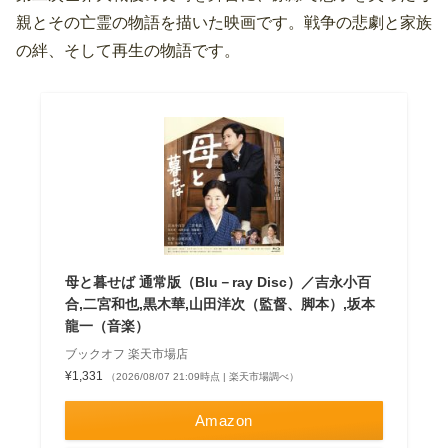
親とその亡霊の物語を描いた映画です。戦争の悲劇と家族
の絆、そして再生の物語です。
母と暮せば 通常版（Blu－ray Disc）／吉永小百
合,二宮和也,黒木華,山田洋次（監督、脚本）,坂本
龍一（音楽）
ブックオフ 楽天市場店
¥1,331
（2026/08/07 21:09時点 | 楽天市場調べ）
Amazon