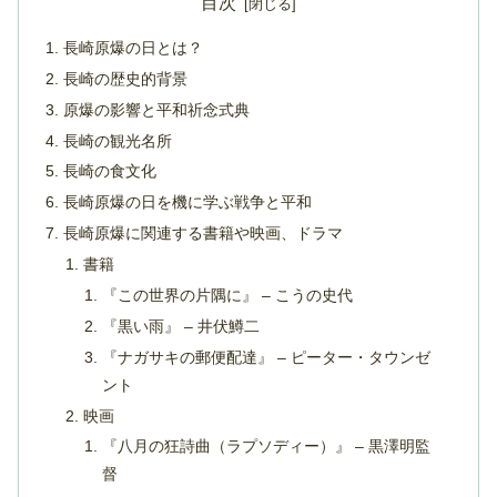
目次
長崎原爆の日とは？
長崎の歴史的背景
原爆の影響と平和祈念式典
長崎の観光名所
長崎の食文化
長崎原爆の日を機に学ぶ戦争と平和
長崎原爆に関連する書籍や映画、ドラマ
書籍
『この世界の片隅に』 – こうの史代
『黒い雨』 – 井伏鱒二
『ナガサキの郵便配達』 – ピーター・タウンゼ
ント
映画
『八月の狂詩曲（ラプソディー）』 – 黒澤明監
督