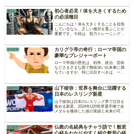
ラダの起源は、古代ローマではなく、20
世紀のメキシコにあります。この誤解を
初心者必見！体を大きくするため
筋トレ
解き明かし、シーザーサ...
の必須種目
こんにちは！体を大きくすることを目指
しているなら、正しい種目を選ぶことが
重要です。今回は、筋力トレーニングの
基本を押さえつつ、効率的に筋肉を増や
すための必須種目を紹介します。各種目
について、重量と回数の目安も一緒にご
カリグラ帝の奇行：ローマ帝国の
トリビア
案内しますので、ぜひ参考...
豪華なプレジャーボート
ローマ帝国の歴史は、戦争、政治、芸術
などさまざまな面で興味深い出来事に満
ちていますが、特に注目すべきは、一部
の皇帝が示した驚異的な振る舞いです。
その中でもカリグラ帝（在位 37年 - 41
年）の行動は、今日に至るまで多くの議
山下稜弥：世界を舞台に活躍する
スポーツ
論を呼び起こして...
日本のレスリング新星
山下稜弥は日本のレスリング界で注目を
集める新星。2024年U20世界選手権で金
メダルを獲得した彼の実績と未来の可能
性についてご紹介します。
仏教の名経典をチャラ語で！般若
トリビア
心経をわかりやすく紹介般若心経