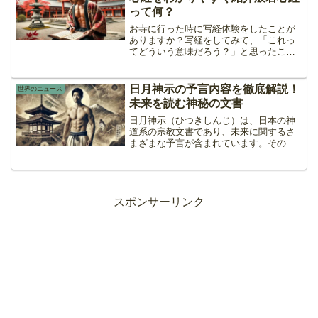
って何？
お寺に行った時に写経体験をしたことが
ありますか？写経をしてみて、「これっ
てどういう意味だろう？」と思ったこと
はありませんか？そんな疑問を解決する
ために、今回は仏教の大乗経典の一つで
ある「般若心経」について調べてみまし
日月神示の予言内容を徹底解説！
世界のニュース
た。さらに、若者にも親し...
未来を読む神秘の文書
日月神示（ひつきしんじ）は、日本の神
道系の宗教文書であり、未来に関するさ
まざまな予言が含まれています。その内
容は象徴的であり、解釈には深い洞察が
必要です。この記事では、日月神示の主
要な予言内容とその時期について、具体
的に紹介します。世界の大...
スポンサーリンク