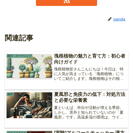
panda
関連記事
塊根植物の魅力と育て方：初心者
園芸・ガーデニング
向けガイド
塊根植物皆さんこんにちは！今日は、特
に人気が高まっている「塊根植物」につ
いてご紹介します。塊根植物はその独特
な形状と育てやすさから、多くの園芸愛
好者に愛されています。この記事では、
塊根植物の基本情報から育て方、注意
夏風邪と免疫力の低下：対処方法
健康
点、そして育成に必要なアイ...
と必要な栄養素
夏といえば、外出や活動が増える季節。
しかし、意外と知られていないのが「夏
風邪」です。高温多湿の環境は、ウイル
スが活動しやすい条件を作り出し、冷房
による体温調節の乱れが免疫力を低下さ
せることがあります。今回は、夏風邪を
[実験]アルコールチェッカー 漢方
ライフスタイル