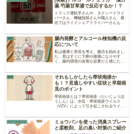
引いてしまった場合の対処...
薬 芍薬甘草湯で反応するか！？
トラック運転手さんや、タクシードライ
バーさん、機械技師さんや職人さん、最
近ではライドシェアドライバーさんも勤
務前後にアルコールチェッカーでの検査
が必須だったりしますよね。酒を飲んで
ないのに反応してしまって、犯罪者扱い
腸内発酵とアルコール検知機の反
健康
されたりして辛い思いをさ...
応について
私は健康と美容を考え、腸活を始めまし
た。昔はすぐに下痢や腹痛になりやす
く、腸内環境の改善が必要だと感じたか
らです。そこで、エビオス錠や納豆、甘
酒、キムチ、ヨーグルトといった発酵食
品を日常的に摂取するようになりまし
それもしかしたら帯状疱疹か
健康
た。しかし、ある時からアルコ...
も！？見逃しやすい症状と早期発
見のポイント
帯状疱疹とは？帯状疱疹（たいじょうほ
うしん）は、水痘・帯状疱疹ウイルス
（VZV）によって引き起こされるウイル
ス性の病気です。水痘（みずぼうそう）
にかかった後、このウイルスは体内に潜
伏し、免疫力が低下したときに再活性化
ミョウバンを使った消臭スプレー
ライフスタイル
して帯状疱疹を引き起こし...
と柔軟剤、足の臭い対策のご紹介