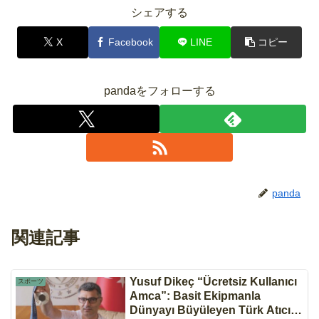
シェアする
X
Facebook
LINE
コピー
pandaをフォローする
panda
関連記事
Yusuf Dikeç “Ücretsiz Kullanıcı
スポーツ
Amca”: Basit Ekipmanla
Dünyayı Büyüleyen Türk Atıcılık