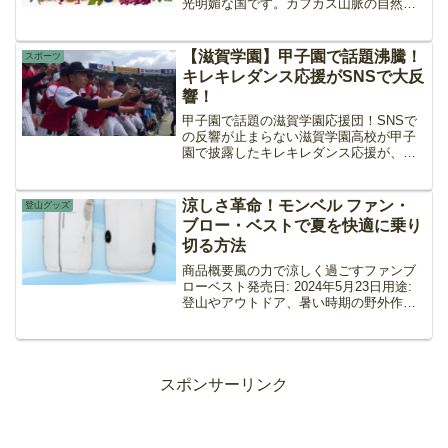
光明媚な国です。カフカス山脈の自然美
と多様な気候が魅力です。歴史ジョージ
アの歴史は非常に古く、紀元前1000年頃
に始まります。コルキス王国やイベリア
【滋賀学園】甲子園で話題沸騰！
スポーツ
王国が繁栄し、その後...
キレキレダンス応援がSNSで大反
響！
甲子園で話題の滋賀学園応援団！SNSで
の反響が止まらない滋賀学園高校が甲子
園で披露したキレキレダンス応援が、瞬
く間にSNSで話題となり、各メディアで
も取り上げられています。この独特な応
援スタイルは、試合終了後すぐにTikTok
涼しさ革命！モンベル ファン・
登山グッズ
やX（旧Twi...
ブロー・ベストで夏を快適に乗り
切る方法
商品概要風の力で涼しく過ごすファンブ
ローベスト発売日: 2024年5月23日用途:
登山やアウトドア、暑い時期の野外作業
に最適特徴風の力を活かす構造ファンか
ら取り込まれた空気が効率よく通り抜
け、汗を気化させることで涼しさを提
供。気化熱を利用...
スポンサーリンク