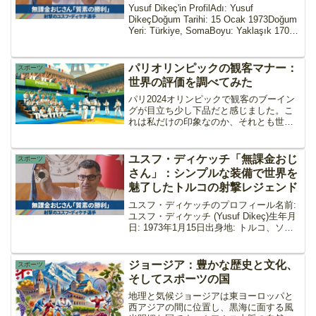
Efsanesi
Yusuf Dikeç'in ProfilAdı: Yusuf
DikeçDoğum Tarihi: 15 Ocak 1973Doğum
Yeri: Türkiye, SomaBoyu: Yaklaşık 170
cmKilosu: Yak...
パリオリンピックの観客マナー：
スポーツ
世界の評価を調べてみた
パリ2024オリンピックで観客のブーイン
グが目立ち少し下品だと感じました。こ
れは私だけの印象なのか、それとも世界
でも同様に感じられているのか気になり
調べてみました。
ユスフ・ディケッチ「無課金おじ
スポーツ
さん」：シンプルな装備で世界を
魅了したトルコの射撃レジェンド
ユスフ・ディケッチのプロフィール名前:
ユスフ・ディケッチ (Yusuf Dikeç)生年月
日: 1973年1月15日出身地: トルコ、ソマ
身長: 約170 cm体重: 約70 kg競技: 射撃
（10mエアピストル、ラピッドファイア
ピストル...
ジョージア：豊かな歴史と文化、
スポーツ
そしてスポーツの国
地理と気候ジョージアは東ヨーロッパと
西アジアの間に位置し、黒海に面する風