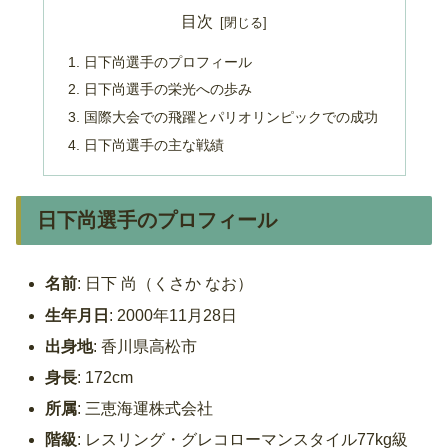
目次
日下尚選手のプロフィール
日下尚選手の栄光への歩み
国際大会での飛躍とパリオリンピックでの成功
日下尚選手の主な戦績
日下尚選手のプロフィール
名前
: 日下 尚（くさか なお）
生年月日
: 2000年11月28日
出身地
: 香川県高松市
身長
: 172cm
所属
: 三恵海運株式会社
階級
: レスリング・グレコローマンスタイル77kg級