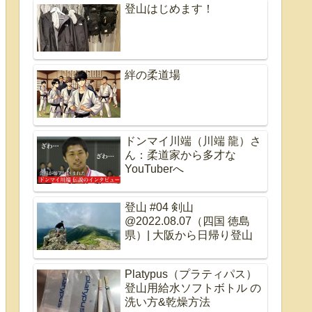
登山はじめます！
絆の柔道場
ドンマイ川端（川端 龍）さ
ん：柔道家から多才な
YouTuberへ
登山 #04 剣山
@2022.08.07（四国 徳島
県）| 大阪から日帰り登山
Platypus（プラティパス）
登山用給水ソフトボトル の
洗い方&乾燥方法