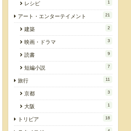
1
レシピ
21
アート・エンターテイメント
2
建築
3
映画・ドラマ
9
読書
7
短編小説
11
旅行
3
京都
1
大阪
18
トリビア
4