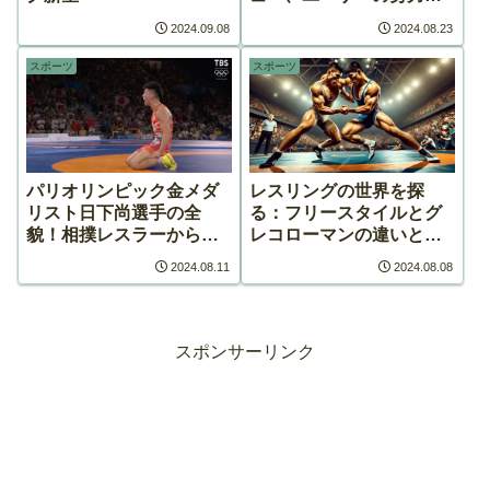
一部から厳しく批判され
2024.09.08
2024.08.23
る！
スポーツ
スポーツ
パリオリンピック金メダ
レスリングの世界を探
リスト日下尚選手の全
る：フリースタイルとグ
貌！相撲レスラーからレ
レコローマンの違いとポ
スリング世界の頂点へ
イント制度を徹底解説
2024.08.11
2024.08.08
wiki
スポンサーリンク