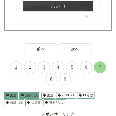
メルカリ
ポチップ
前へ
次へ
1
2
3
4
5
6
7
8
9
柔道
短編小説
柔道
chatGPT
BL小説
短編小説
柔道部
笹原がいい
スポンサーリンク