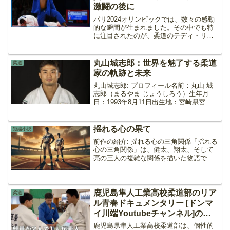
激闘の後に
パリ2024オリンピックでは、数々の感動
的な瞬間が生まれました。その中でも特
に注目されたのが、柔道のテディ・リネ
ール選手と斉藤立選手の対戦でした。リ
ネール選手は、混合団体戦の決勝で斉藤
選手と対戦し、勝利を収めました。しか
丸山城志郎：世界を魅了する柔道
柔道
し、勝利の喜びの中で...
家の軌跡と未来
丸山城志郎: プロフィール名前：丸山 城
志郎（まるやま じょうしろう）生年月
日：1993年8月11日出生地：宮崎県宮崎
市身長/体重：167 cm / 66 kg所属：ミキ
ハウス階級：男子66kg級段位：五段血液
型：A型特技：内股、巴投、袖釣...
揺れる心の果て
短編小説
前作の紹介: 揺れる心の三角関係「揺れる
心の三角関係」は、健太、翔太、そして
亮の三人の複雑な関係を描いた物語で
す。この続編「揺れる心の果て」では、
健太と翔太が新しい生活を始める一方
で、亮の復讐心が消えないままの状態を
描いていきます。序章: ...
鹿児島隼人工業高校柔道部のリア
柔道
ル青春ドキュメンタリー [ドンマ
イ川端Youtubeチャンネル]の紹
介
鹿児島県隼人工業高校柔道部は、個性的