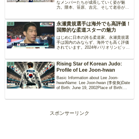
なメンバーたちが成長していく姿が魅
力。隈本、笹原、吉元、そして老谷がい
い。笑いと感動が詰まった彼らの活躍
は、ドンマイ川端さんのYouTubeチャン
ネルで見ることができます。ドンマイ川
永瀬貴規選手は海外でも高評価！
柔道
端の隼人工業高校柔道部シリーズを紹介
国際的な柔道スターの魅力
するのが私の使命。
はじめに日本の誇る柔道家、永瀬貴規選
手は国内のみならず、海外でも高く評価
されています。2024年パリオリンピック
での連覇を達成した彼の実績は、世界中
の柔道ファンやメディアに感動を与えま
した。この記事では、永瀬選手が海外で
Rising Star of Korean Judo:
柔道
どのように評価されて...
Profile of Lee Joon-hwan
Basic Information about Lee Joon-
hwanName: Lee Joon-hwan (李俊奐)Date
of Birth: June 19, 2002Place of Birth:
Gumi, Gyeongsa...
スポンサーリンク