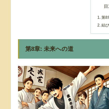
目
第8
結
第8章: 未来への道