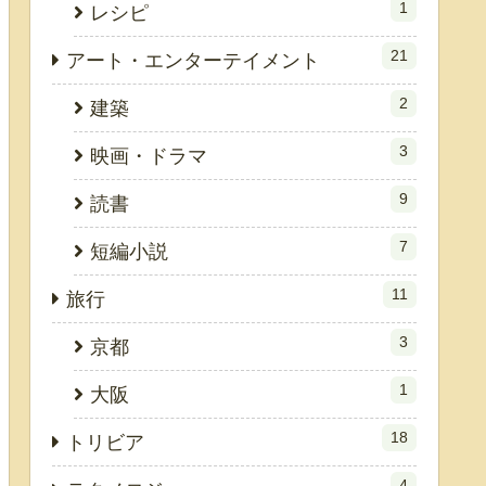
1
レシピ
21
アート・エンターテイメント
2
建築
3
映画・ドラマ
9
読書
7
短編小説
11
旅行
3
京都
1
大阪
18
トリビア
4