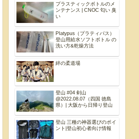
プラスティックボトルのメ
ンテナンス | CNOC 匂い 臭
い
Platypus（プラティパス）
登山用給水ソフトボトル の
洗い方&乾燥方法
絆の柔道場
登山 #04 剣山
@2022.08.07（四国 徳島
県）| 大阪から日帰り登山
登山 三種の神器選びのポイ
ント|登山初心者向け情報