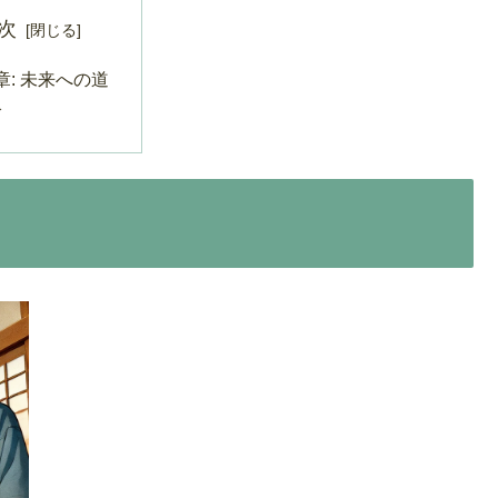
次
章: 未来への道
び